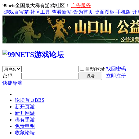
99nets全国最大稀有游戏社区！
广告服务
·游戏百宝箱
·社区工具
·查看新帖
·设为首页
·桌面图标
·手机版
开
找回密码
自动登录
密码
立即注册
登录
快捷导航
论坛首页
BBS
新开页游
新开网游
稀有手游
免责申明
收藏论坛