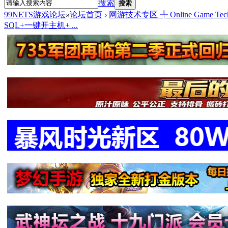
搜索
搜索
99NETS游戏论坛
»
论坛首页
›
网游技术专区 ╃ Online Game Tech
SQL+一键开主机+ ...