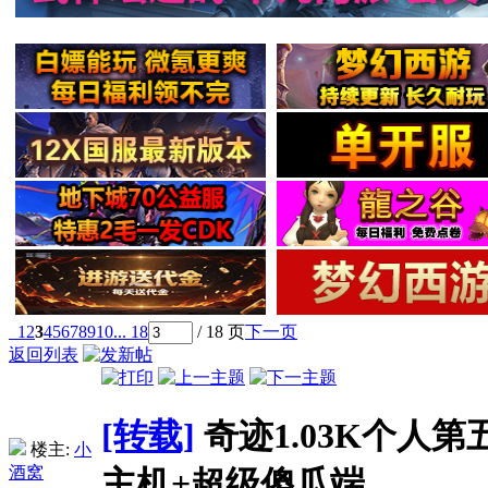
1
2
3
4
5
6
7
8
9
10
... 18
/ 18 页
下一页
返回列表
[转载]
奇迹1.03K个人
楼主:
小
酒窝
主机+超级傻瓜端