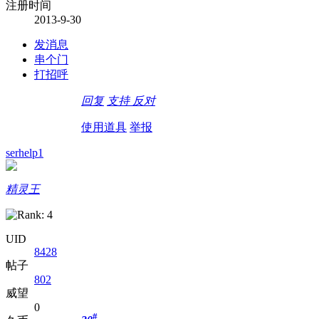
注册时间
2013-9-30
发消息
串个门
打招呼
回复
支持
反对
使用道具
举报
serhelp1
精灵王
UID
8428
帖子
802
威望
0
#