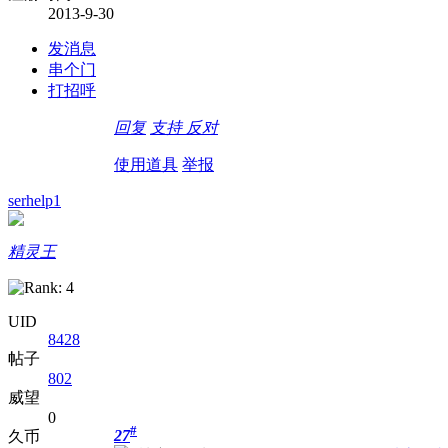
2013-9-30
发消息
串个门
打招呼
回复
支持
反对
使用道具
举报
serhelp1
精灵王
UID
8428
帖子
802
威望
0
#
27
久币