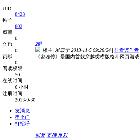
UID
8428
帖子
802
威望
0
#
28
久币
楼主
|
发表于 2013-11-5 09:28:24
|
只看该作者
0
贡献
《盗魂传》是国内首款穿越类横版格斗网页游
0
阅读权限
50
在线时间
6 小时
注册时间
2013-9-30
发消息
串个门
打招呼
回复
支持
反对