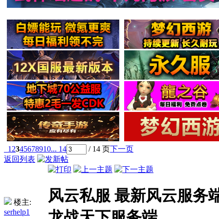
1
2
3
4
5
6
7
8
9
10
... 14
/ 14 页
下一页
返回列表
风云私服 最新风云服务端
楼主:
serhelp1
龙战天下服务端