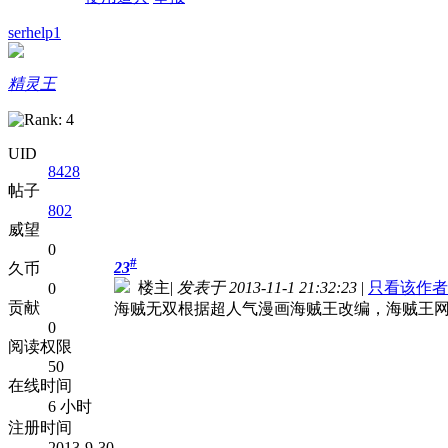
serhelp1
精灵王
UID
8428
帖子
802
威望
0
#
23
久币
楼主
|
发表于 2013-11-1 21:32:23
|
只看该作者
0
贡献
海贼无双根据超人气漫画海贼王改编，海贼王
0
阅读权限
50
在线时间
6 小时
注册时间
2013-9-30