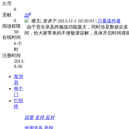
久币
0
#
贡献
22
0
楼主
|
发表于 2013-11-1 10:50:01
|
只看该作者
阅读权限
由于苍生录及跨服战功能庞大，同时涉及数据众多
50
间，给大家带来的不便敬请谅解，具体开启时间请
在线时间
6 小
时
注册时间
2013-
9-30
发消
息
串个
门
打招
呼
回复
支持
反对
使用道具
举报