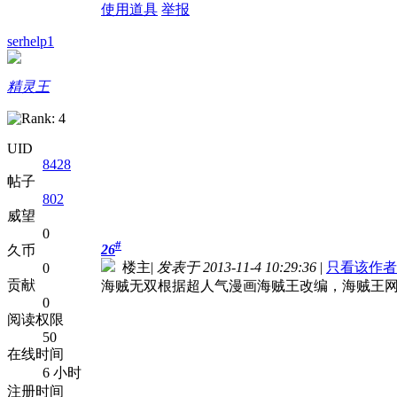
使用道具
举报
serhelp1
精灵王
UID
8428
帖子
802
威望
0
#
26
久币
楼主
|
发表于 2013-11-4 10:29:36
|
只看该作者
0
贡献
海贼无双根据超人气漫画海贼王改编，海贼王
0
阅读权限
50
在线时间
6 小时
注册时间