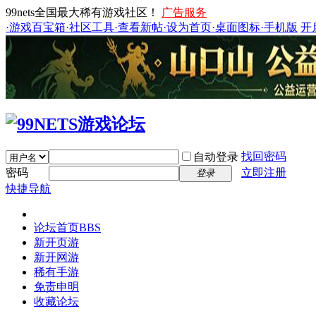
99nets全国最大稀有游戏社区！
广告服务
·游戏百宝箱
·社区工具
·查看新帖
·设为首页
·桌面图标
·手机版
开
找回密码
自动登录
密码
立即注册
登录
快捷导航
论坛首页
BBS
新开页游
新开网游
稀有手游
免责申明
收藏论坛