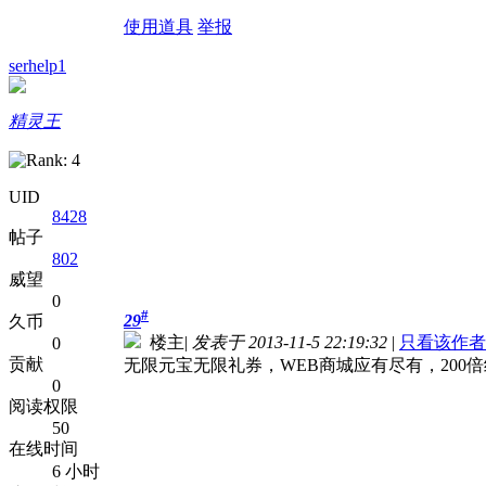
使用道具
举报
serhelp1
精灵王
UID
8428
帖子
802
威望
0
#
29
久币
楼主
|
发表于 2013-11-5 22:19:32
|
只看该作者
0
贡献
无限元宝无限礼券，WEB商城应有尽有，200倍
0
阅读权限
50
在线时间
6 小时