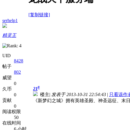
[复制链接]
serhelp1
精灵王
UID
8428
帖子
802
威望
0
#
21
久币
楼主
|
发表于 2013-10-31 22:54:43
|
只看该作
0
贡献
《新梦幻之城》拥有英雄圣殿、神圣远征、末
0
阅读权限
50
在线时间
6 小时