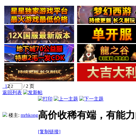
1
2
/ 2 页
返回列表
高价收稀有端，有能力
楼主:
mrhkong
[复制链接]