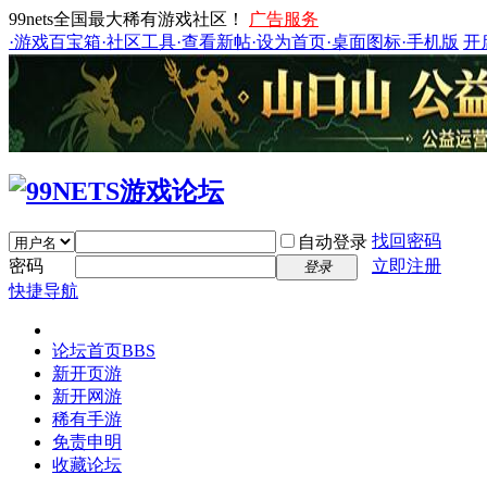
99nets全国最大稀有游戏社区！
广告服务
·游戏百宝箱
·社区工具
·查看新帖
·设为首页
·桌面图标
·手机版
开
找回密码
自动登录
密码
立即注册
登录
快捷导航
论坛首页
BBS
新开页游
新开网游
稀有手游
免责申明
收藏论坛