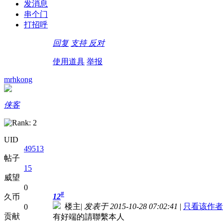
发消息
串个门
打招呼
回复
支持
反对
使用道具
举报
mrhkong
侠客
UID
49513
帖子
15
威望
0
#
12
久币
楼主
|
发表于 2015-10-28 07:02:41
|
只看该作者
0
贡献
有好端的請聯繫本人