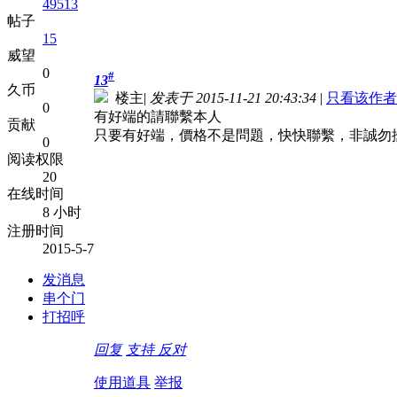
49513
帖子
15
威望
0
#
13
久币
楼主
|
发表于 2015-11-21 20:43:34
|
只看该作者
0
有好端的請聯繫本人
贡献
只要有好端，價格不是問題，快快聯繫，非誠勿
0
阅读权限
20
在线时间
8 小时
注册时间
2015-5-7
发消息
串个门
打招呼
回复
支持
反对
使用道具
举报