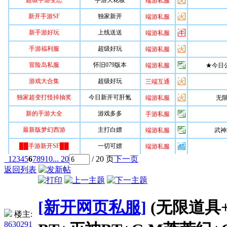
1
2
3
4
5
6
7
8
9
10
... 20
/ 20 页
下一页
返回列表
[新开网页私服]
(无限道具
楼主:
8630291