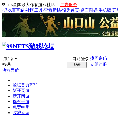
99nets全国最大稀有游戏社区！
广告服务
·游戏百宝箱
·社区工具
·查看新帖
·设为首页
·桌面图标
·手机版
开
找回密码
自动登录
密码
立即注册
登录
快捷导航
论坛首页
BBS
新开页游
新开网游
稀有手游
免责申明
收藏论坛