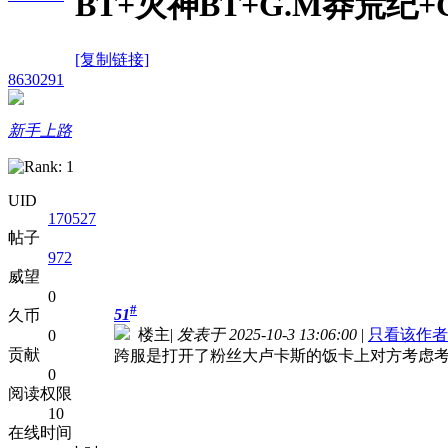
BT+灭神BT+G.M莽荒纪+
[复制链接]
8630291
新手上路
UID
170527
帖子
972
威望
0
#
51
久币
楼主
|
发表于 2025-10-3 13:06:00
|
只看该作者
0
贡献
跨服是打开了粉丝大卢卡斯的饭卡上对方考虑
0
阅读权限
10
在线时间