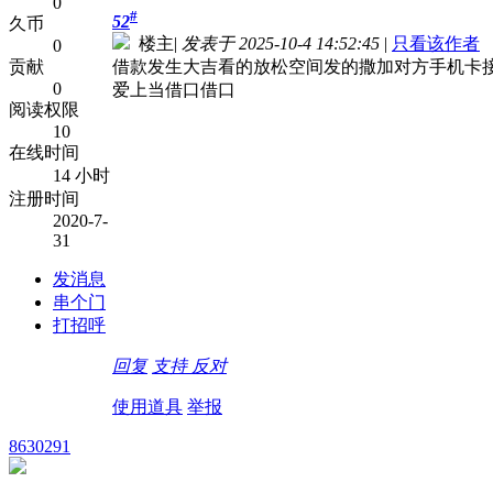
0
#
52
久币
楼主
|
发表于 2025-10-4 14:52:45
|
只看该作者
0
贡献
借款发生大吉看的放松空间发的撒加对方手机卡
0
爱上当借口借口
阅读权限
10
在线时间
14 小时
注册时间
2020-7-
31
发消息
串个门
打招呼
回复
支持
反对
使用道具
举报
8630291