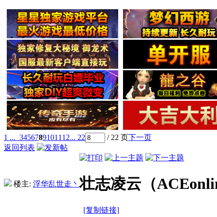
1 ...
3
4
5
6
7
8
9
10
11
12
... 22
/ 22 页
下一页
返回列表
壮志凌云（ACEonli
楼主:
浮华乱世走丶
[复制链接]