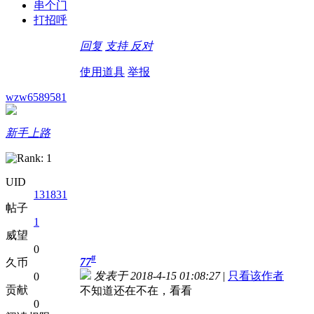
串个门
打招呼
回复
支持
反对
使用道具
举报
wzw6589581
新手上路
UID
131831
帖子
1
威望
0
#
77
久币
发表于 2018-4-15 01:08:27
|
只看该作者
0
贡献
不知道还在不在，看看
0