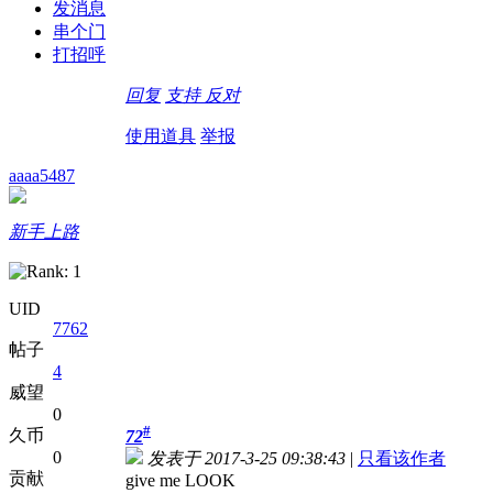
发消息
串个门
打招呼
回复
支持
反对
使用道具
举报
aaaa5487
新手上路
UID
7762
帖子
4
威望
0
#
久币
72
0
发表于 2017-3-25 09:38:43
|
只看该作者
贡献
give me LOOK