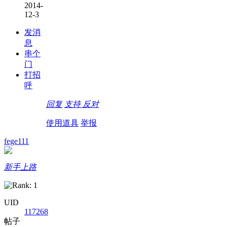
2014-
12-3
发消
息
串个
门
打招
呼
回复
支持
反对
使用道具
举报
fege111
新手上路
UID
117268
帖子