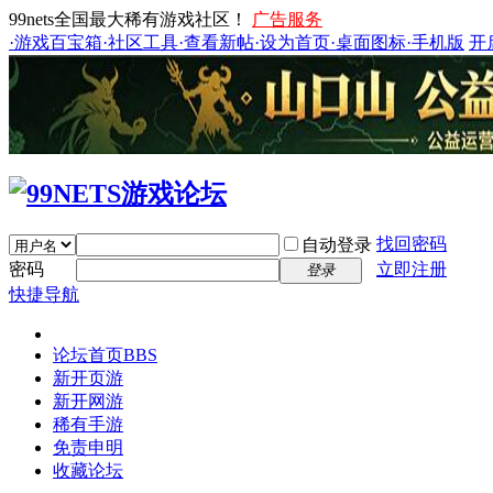
99nets全国最大稀有游戏社区！
广告服务
·游戏百宝箱
·社区工具
·查看新帖
·设为首页
·桌面图标
·手机版
开
找回密码
自动登录
密码
立即注册
登录
快捷导航
论坛首页
BBS
新开页游
新开网游
稀有手游
免责申明
收藏论坛