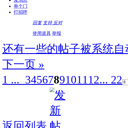
发消息
串个门
打招呼
回复
支持
反对
使用道具
举报
还有一些的帖子被系统自
下一页 »
1 ...
3
4
5
6
7
8
9
10
11
12
... 22
返回列表