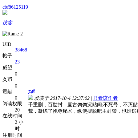
cbf86125119
侠客
UID
38468
帖子
23
威望
0
久币
0
#
贡献
74
0
发表于 2017-10-4 12:37:02
|
只看该作者
阅读权限
千重删，百世封，亘古匆匆沉贴间;不死号，不灭
20
荒，凝练了挽尊秘术，纵使摆脱吧主封禁，也难逃
在线时间
2 小
时
注册时间