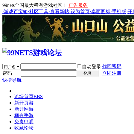
99nets全国最大稀有游戏社区！
广告服务
·游戏百宝箱
·社区工具
·查看新帖
·设为首页
·桌面图标
·手机版
开
找回密码
自动登录
密码
立即注册
登录
快捷导航
论坛首页
BBS
新开页游
新开网游
稀有手游
免责申明
收藏论坛