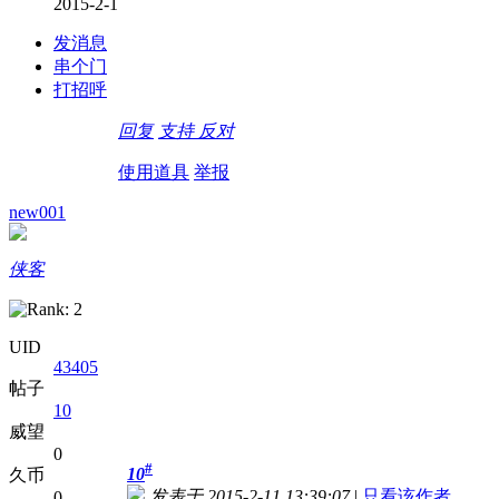
2015-2-1
发消息
串个门
打招呼
回复
支持
反对
使用道具
举报
new001
侠客
UID
43405
帖子
10
威望
0
#
10
久币
发表于 2015-2-11 13:39:07
|
只看该作者
0