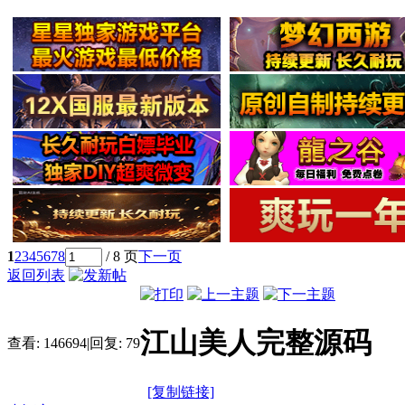
1
2
3
4
5
6
7
8
/ 8 页
下一页
返回列表
江山美人完整源码
查看:
146694
|
回复:
79
[复制链接]