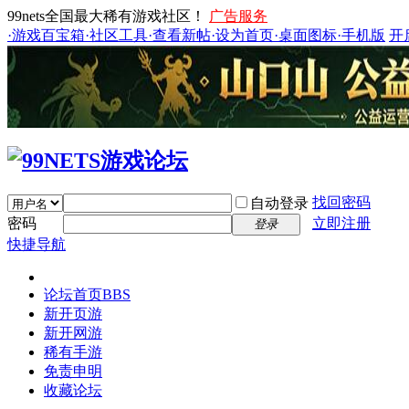
99nets全国最大稀有游戏社区！
广告服务
·游戏百宝箱
·社区工具
·查看新帖
·设为首页
·桌面图标
·手机版
开
找回密码
自动登录
密码
立即注册
登录
快捷导航
论坛首页
BBS
新开页游
新开网游
稀有手游
免责申明
收藏论坛