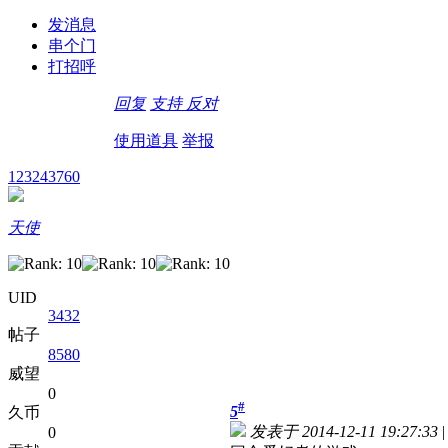
发消息
串个门
打招呼
回复
支持
反对
使用道具
举报
123243760
天使
UID
3432
帖子
8580
威望
0
#
5
久币
发表于 2014-12-11 19:27:33
|
0