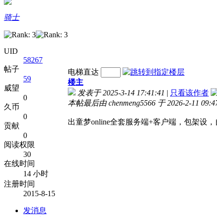
骑士
UID
58267
帖子
电梯直达
59
楼主
威望
发表于 2025-3-14 17:41:41
|
只看该作者
0
本帖最后由 chenmeng5566 于 2026-2-11 09:
久币
0
出童梦online全套服务端+客户端，包架设，
贡献
0
阅读权限
30
在线时间
14 小时
注册时间
2015-8-15
发消息