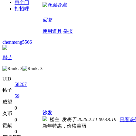
串个门
收藏
打招呼
回复
使用道具
举报
chenmeng5566
骑士
UID
58267
帖子
59
威望
0
沙发
久币
楼主
|
发表于 2026-2-11 09:48:19
|
只看该
0
贡献
新年特惠，价格美丽
0