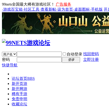
99nets全国最大稀有游戏社区！
广告服务
·游戏百宝箱
·社区工具
·查看新帖
·设为首页
·桌面图标
·手机版
开
找回密码
自动登录
密码
立即注册
登录
快捷导航
论坛首页
BBS
新开页游
新开网游
稀有手游
免责申明
收藏论坛