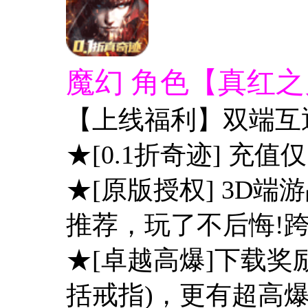
魔幻 角色【真红之刃
【上线福利】双端互
★[0.1折奇迹] 充值仅
★[原版授权] 3D
推荐，玩了不后悔!
★[卓越高爆]下载奖
括戒指)，更有超高