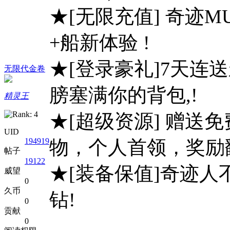
★[无限充值] 奇迹
+船新体验 !
★[登录豪礼]7天连
无限代金卷
膀塞满你的背包,!
精灵王
★[超级资源] 赠送
UID
194919
物，个人首领，奖励翻倍
帖子
19122
★[装备保值]奇迹
威望
0
久币
钻!
0
贡献
0