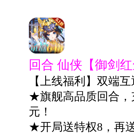
回合 仙侠【御剑红尘
【上线福利】双端互
★旗舰高品质回合，充值
元！
★开局送特权8，再送