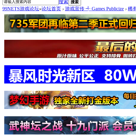
搜索
搜索
99NETS游戏论坛
»
论坛首页
›
游戏宣传 ╃ Games Publicize
›
稀