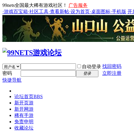
99nets全国最大稀有游戏社区！
广告服务
·游戏百宝箱
·社区工具
·查看新帖
·设为首页
·桌面图标
·手机版
开
找回密码
自动登录
密码
立即注册
登录
快捷导航
论坛首页
BBS
新开页游
新开网游
稀有手游
免责申明
收藏论坛