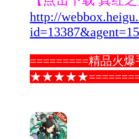
http://webbox.heig
id=13387&agent=15
=========精品
★★★★★========