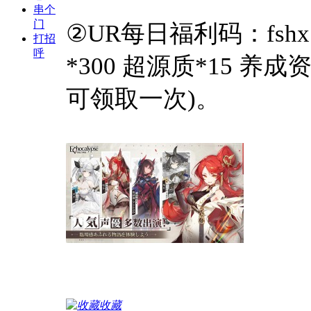
串个
门
②UR每日福利码：fshx
打招
呼
*300 超源质*15 养
可领取一次)。
收藏