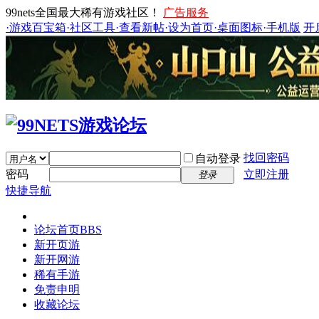
99nets全国最大稀有游戏社区！
广告服务
·游戏百宝箱
·社区工具
·查看新帖
·设为首页
·桌面图标
·手机版
开
找回密码
自动登录
密码
立即注册
登录
快捷导航
论坛首页
BBS
新开页游
新开网游
稀有手游
免责申明
收藏论坛