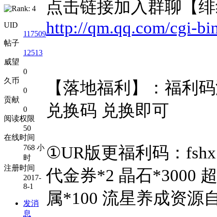
点击链接加入群聊【绯
http://qm.qq.com/cgi-b
UID
117509
帖子
12513
威望
0
久币
【落地福利】：福利码
0
贡献
兑换码 兑换即可
0
阅读权限
50
在线时间
768 小
①UR版更福利码：fshx
时
注册时间
代金券*2 晶石*3000 
2017-
8-1
属*100 流星养成资源
发消
息