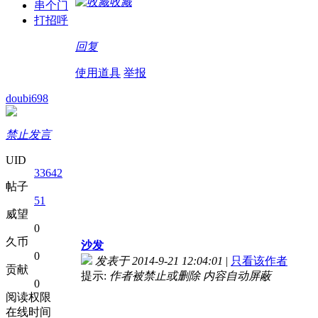
收藏
串个门
打招呼
回复
使用道具
举报
doubi698
禁止发言
UID
33642
帖子
51
威望
0
久币
沙发
0
发表于 2014-9-21 12:04:01
|
只看该作者
贡献
提示:
作者被禁止或删除 内容自动屏蔽
0
阅读权限
在线时间