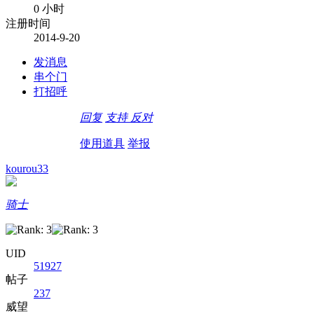
0 小时
注册时间
2014-9-20
发消息
串个门
打招呼
回复
支持
反对
使用道具
举报
kourou33
骑士
UID
51927
帖子
237
威望