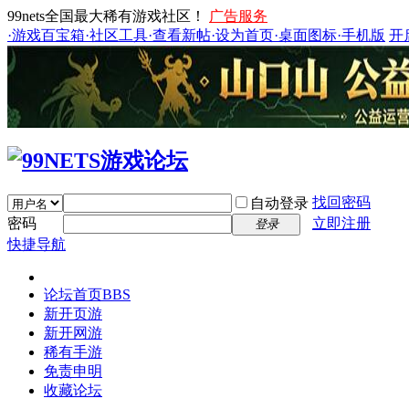
99nets全国最大稀有游戏社区！
广告服务
·游戏百宝箱
·社区工具
·查看新帖
·设为首页
·桌面图标
·手机版
开
找回密码
自动登录
密码
立即注册
登录
快捷导航
论坛首页
BBS
新开页游
新开网游
稀有手游
免责申明
收藏论坛