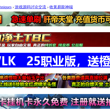
niques
›
游戏源码讨论交流
›
收黃易龍神端