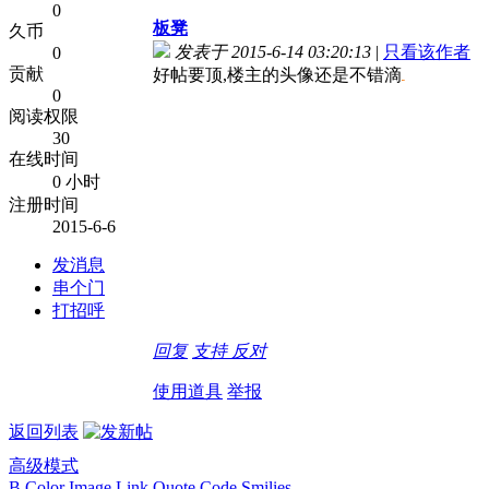
0
板凳
久币
发表于 2015-6-14 03:20:13
|
只看该作者
0
贡献
好帖要顶,楼主的头像还是不错滴
0
阅读权限
30
在线时间
0 小时
注册时间
2015-6-6
发消息
串个门
打招呼
回复
支持
反对
使用道具
举报
返回列表
高级模式
B
Color
Image
Link
Quote
Code
Smilies