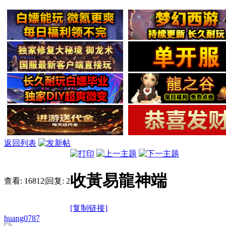
返回列表
收黃易龍神端
查看:
16812
|
回复:
2
[复制链接]
huang0787