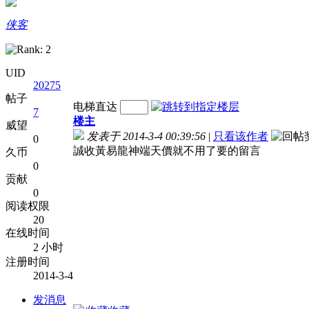
侠客
UID
20275
帖子
电梯直达
7
楼主
威望
发表于 2014-3-4 00:39:56
|
只看该作者
0
誠收黃易龍神端天價就不用了要的留言
久币
0
贡献
0
阅读权限
20
在线时间
2 小时
注册时间
2014-3-4
发消息