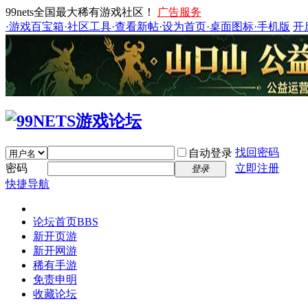
99nets全国最大稀有游戏社区！
广告服务
·游戏百宝箱
·社区工具
·查看新帖
·设为首页
·桌面图标
·手机版
开
找回密码
自动登录
密码
立即注册
登录
快捷导航
论坛首页
BBS
新开页游
新开网游
稀有手游
免责申明
收藏论坛