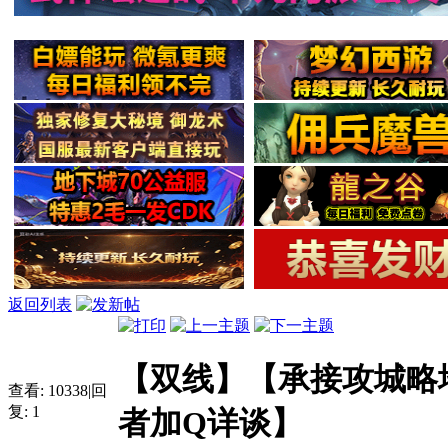
返回列表
【双线】【承接攻城略
查看:
10338
|
回
复:
1
者加Q详谈】