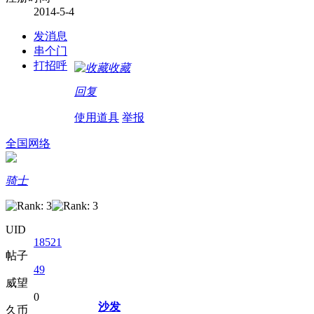
2014-5-4
发消息
串个门
打招呼
收藏
回复
使用道具
举报
全国网络
骑士
UID
18521
帖子
49
威望
0
沙发
久币