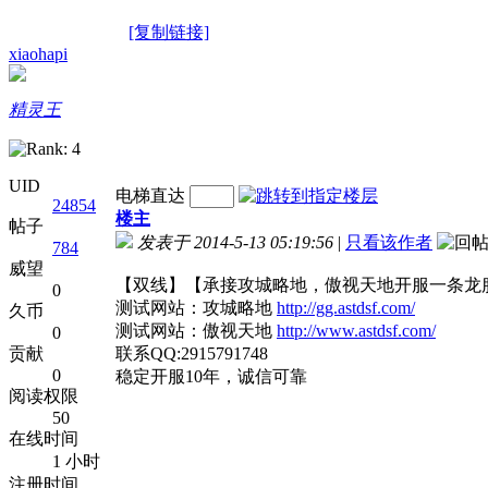
[复制链接]
xiaohapi
精灵王
UID
电梯直达
24854
楼主
帖子
发表于 2014-5-13 05:19:56
|
只看该作者
784
威望
【双线】【承接攻城略地，傲视天地开服一条龙
0
测试网站：攻城略地
http://gg.astdsf.com/
久币
测试网站：傲视天地
http://www.astdsf.com/
0
贡献
联系QQ:2915791748
0
稳定开服10年，诚信可靠
阅读权限
50
在线时间
1 小时
注册时间